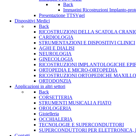
Back
Immagini Ricostruzioni Implanto-prot
Presentazione TTSVgel
Dispositivi Medici
Back
RICOSTRUZIONI DELLA SCATOLA CRANI
CARDIOLOGIA
STRUMENTAZIONI E DISPOSITIVI CLINICI
AGHI E DIALISI
NEUROLOGIA
GINECOLOGIA
RICOSTRUZIONI IMPLANTOLOGICHE EPIF
ORTOPEDIA E MICRO-ORTOPEDIA
RICOSTRUZIONI ORTOPEDICHE MAXILLO
ORTODONZIA
Applicazioni in altri settori
Back
CORSETTERIA
STRUMENTI MUSICALI A FIATO
OROLOGERIA
Gioielleria
OCCHIALERIA
TECNOLOGIE E SUPERCONDUTTORI
SUPERCONDUTTORI PER ELETTRONICA, 
Contatti