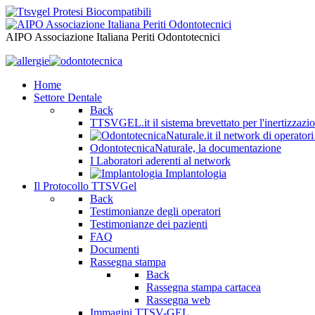
AIPO Associazione Italiana Periti Odontotecnici
Home
Settore Dentale
Back
TTSVGEL.it il sistema brevettato per l'inertizzazio
OdontotecnicaNaturale, la documentazione
I Laboratori aderenti al network
Implantologia
Il Protocollo TTSVGel
Back
Testimonianze degli operatori
Testimonianze dei pazienti
FAQ
Documenti
Rassegna stampa
Back
Rassegna stampa cartacea
Rassegna web
Immagini TTSV-GEL