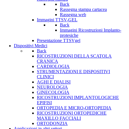
Back
Rassegna stampa cartacea
Rassegna web
Immagini TTSV-GEL
Back
Immagini Ricostruzioni Implanto-
protesiche
Presentazione TTSVgel
Dispositivi Medici
Back
RICOSTRUZIONI DELLA SCATOLA
CRANICA
CARDIOLOGIA
STRUMENTAZIONI E DISPOSITIVI
CLINICI
AGHI E DIALISI
NEUROLOGIA
GINECOLOGIA
RICOSTRUZIONI IMPLANTOLOGICHE
EPIFISI
ORTOPEDIA E MICRO-ORTOPEDIA
RICOSTRUZIONI ORTOPEDICHE
MAXILLO FACCIALI
ORTODONZIA
Applicazioni in altri settori