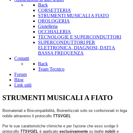
Back
CORSETTERIA
STRUMENTI MUSICALI A FIATO
OROLOGERIA
Gioielleria
OCCHIALERIA
TECNOLOGIE E SUPERCONDUTTORI
SUPERCONDUTTORI PER
ELETTRONICA, DIAGNOSI, DATI A
BASSA FREQUENZA
Contatti
Back
Team Tecnico
Forum
Blog
Link utili
STRUMENTI MUSICALI A FIATO
Biomateriali e Biocompatibilità, Bioinertizzati solo se confezionati in lega
nobile attraverso il protocollo
TTSVGEL
Per le sue caratteristiche chimiche e per l'azione che esso svolge il
protocollo
TTSVGEL
è applicato
esclusivamente
su leghe
nobili
e