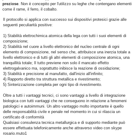
preziose
. Non è concepito per l'utilizzo su leghe che contengano elementi
come il rame, il ferro, il cobalto.
Il protocollo si applica con successo sui dispositivi protesici grazie alle
seguenti peculiarità positive:
1) Stabilità elettrochimica atomica della lega con tutti i suoi elementi di
composizione;
2) Stabilità nel cuore a livello elettronico del nucleo centrale di ogni
elemento di composizione, nel senso che, attribuisce una inerzia totale a
livello elettronico e di tutti gli altri elementi di composizione atomica, una
tranquillità totale; Il tutto previene non solo il mancato effetto
elettrogalvanico ma, soprattutto inibisce la reazione di ossidazione;
3) Stabilità e precisione al manufatto, dall'inizio all'infinito;
4) Rapporto diretto tra struttura metallica e rivestimento;
5) Sinterizzazione completa per ogni tipo di rivestimento.
Oltre a tutti i vantaggi tecnici, ci sono vantaggi a livello di integrazione
biologica con tutti vantaggi che ne conseguono in relazione a fenomeni
patologici e autoimmuni. Un altro vantaggio molto importante è quello
delle responsabilità civile e penale nel momento in cui si rilascia un
certificato di conformità
Qualsiasi consulenza tecnica metallurgica e di supporto mediante può
essere effettuata telefonicamente anche attraverso video con skype
rosario.muto1