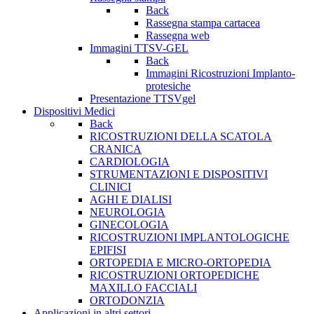
Back
Rassegna stampa cartacea
Rassegna web
Immagini TTSV-GEL
Back
Immagini Ricostruzioni Implanto-
protesiche
Presentazione TTSVgel
Dispositivi Medici
Back
RICOSTRUZIONI DELLA SCATOLA
CRANICA
CARDIOLOGIA
STRUMENTAZIONI E DISPOSITIVI
CLINICI
AGHI E DIALISI
NEUROLOGIA
GINECOLOGIA
RICOSTRUZIONI IMPLANTOLOGICHE
EPIFISI
ORTOPEDIA E MICRO-ORTOPEDIA
RICOSTRUZIONI ORTOPEDICHE
MAXILLO FACCIALI
ORTODONZIA
Applicazioni in altri settori