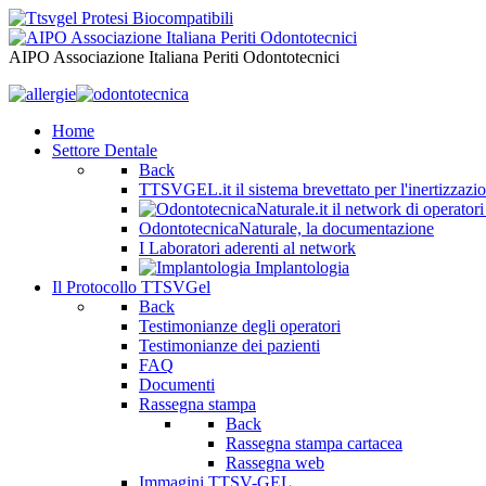
AIPO Associazione Italiana Periti Odontotecnici
Home
Settore Dentale
Back
TTSVGEL.it il sistema brevettato per l'inertizzazio
OdontotecnicaNaturale, la documentazione
I Laboratori aderenti al network
Implantologia
Il Protocollo TTSVGel
Back
Testimonianze degli operatori
Testimonianze dei pazienti
FAQ
Documenti
Rassegna stampa
Back
Rassegna stampa cartacea
Rassegna web
Immagini TTSV-GEL