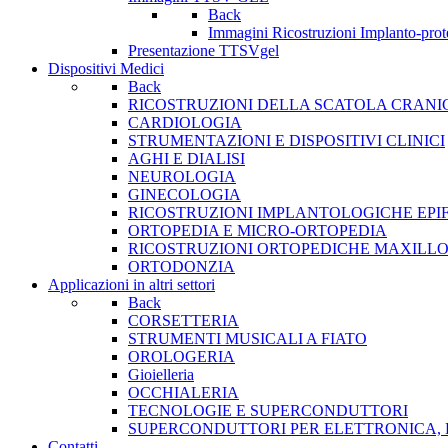
Back
Immagini Ricostruzioni Implanto-prot
Presentazione TTSVgel
Dispositivi Medici
Back
RICOSTRUZIONI DELLA SCATOLA CRANI
CARDIOLOGIA
STRUMENTAZIONI E DISPOSITIVI CLINICI
AGHI E DIALISI
NEUROLOGIA
GINECOLOGIA
RICOSTRUZIONI IMPLANTOLOGICHE EPIF
ORTOPEDIA E MICRO-ORTOPEDIA
RICOSTRUZIONI ORTOPEDICHE MAXILLO
ORTODONZIA
Applicazioni in altri settori
Back
CORSETTERIA
STRUMENTI MUSICALI A FIATO
OROLOGERIA
Gioielleria
OCCHIALERIA
TECNOLOGIE E SUPERCONDUTTORI
SUPERCONDUTTORI PER ELETTRONICA, 
Contatti